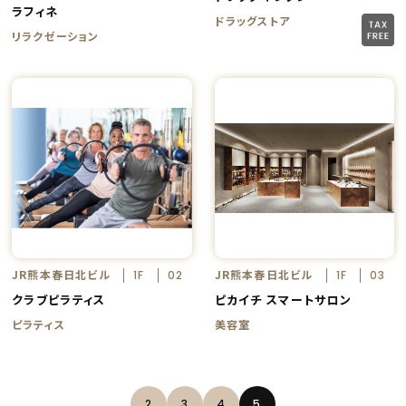
ラフィネ
ドラッグストア
リラクゼーション
JR熊本春日北ビル
JR熊本春日北ビル
1F
02
1F
03
クラブピラティス
ピカイチ スマートサロン
ピラティス
美容室
2
3
4
5