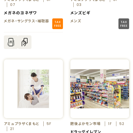
07
03
メガネのヨネザワ
メンズビギ
メガネ・サングラス・補聴器
メンズ
アミュプラザくまもと
肥後よかモン市場
5F
1F
52
21
ドラッグイレブン