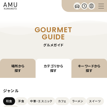
GOURMET
GUIDE
グルメガイド
場所から
カテゴリから
キーワードから
探す
探す
探す
ジャンル
和食
洋食
中華・エスニック
カフェ
ラーメン
スイーツ