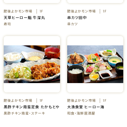
肥後よかモン市場
肥後よかモン市場
1F
1F
天草ヒーロー鮨 牛深丸
串カツ田中
寿司
串カツ
肥後よかモン市場
肥後よかモン市場
1F
1F
黒酢チキン南蛮定食 たかもとや
大漁食堂 ヒーロー海
黒酢チキン南蛮・ステーキ
和食・海鮮居酒屋