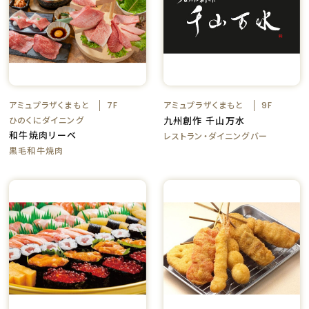
アミュプラザくまもと
アミュプラザくまもと
7F
9F
ひのくにダイニング
九州創作 千山万水
和牛焼肉リーベ
レストラン・ダイニングバー
黒毛和牛焼肉