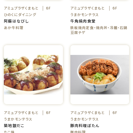
アミュプラザくまもと
アミュプラザくまもと
6F
6F
ひのくにダイニング
うまかモンテラス
阿蘇はなびし
牛角焼肉食堂
あか牛料理
鉄板焼肉定食・焼肉丼・冷麺・石鍋
豆腐チゲ
アミュプラザくまもと
アミュプラザくまもと
6F
6F
うまかモンテラス
うまかモンテラス
築地銀だこ
豚肉料理ぼたん
たこ焼
豚肉料理