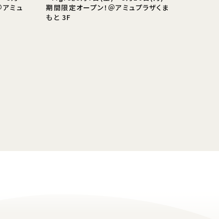
＠アミュ
期間限定オープン！＠アミュプラザくま
もと 3F