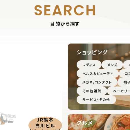
SEARCH
目的から探す
ショッピング
レディス
メンズ
ヘルス&ビューティ
コ
メガネ/コンタクト
帽
その他雑貨
ベーカリ
サービス・その他
JR熊本
グルメ
白川ビル