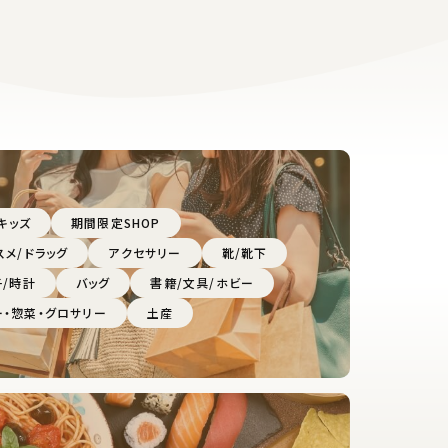
キッズ
期間限定SHOP
スメ/ドラッグ
アクセサリー
靴/靴下
子/時計
バッグ
書籍/文具/ホビー
ー・惣菜・グロサリー
土産