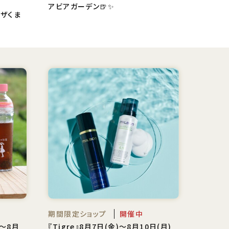
アビアガーデン🍺✨
ラザくま
期間限定ショップ
開催中
 〜8月
『Tigre』8月7日(金)〜8月10日(月)