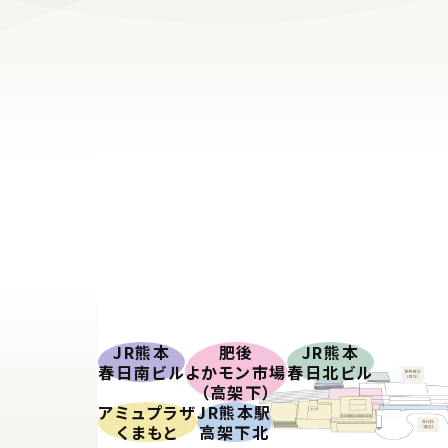
JR熊本
肥後
JR熊本
春日南ビル
よかモン市場
春日北ビル
（高架下）
アミュプラザ
JR熊本駅
くまもと
高架下北