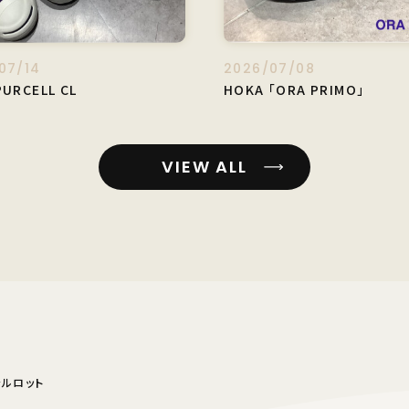
07/14
2026/07/08
PURCELL CL
HOKA 「ORA PRIMO」
VIEW ALL
ャルロット