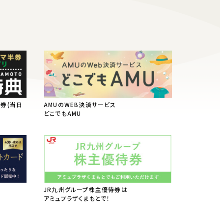
半券(当日
AMUのWEB決済サービス
典
どこでもAMU
JR九州グループ株主優待券は
アミュプラザくまもとで！