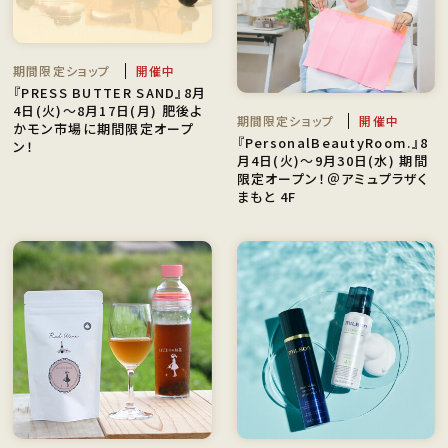
期間限定ショップ
開催中
『PRESS BUTTER SAND』8月
4日(火)〜8月17日(月) 肥後よ
期間限定ショップ
開催中
かモン市場に期間限定オープ
『PersonalBeautyRoom.』8
ン！
月4日(火)〜9月30日(水) 期間
限定オープン！＠アミュプラザく
まもと 4F