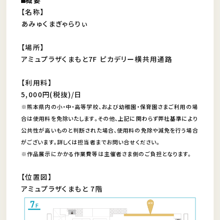
⬛︎概要
【名称】
あみゅくまぎゃらりぃ
【場所】
アミュプラザくまもと7F ピカデリー横共用通路
【利用料】
5,000円(税抜)/日
※熊本県内の小・中・高等学校、および幼稚園・保育園さまご利用の場
合は使用料を免除いたします。その他、上記に関わらず弊社基準により
公共性が高いものと判断された場合、使用料の免除や減免を行う場合
がございます。詳しくは担当者までお問い合せください。
※作品展示にかかる作業費等は主催者さま側のご負担となります。
【位置図】
アミュプラザくまもと 7階