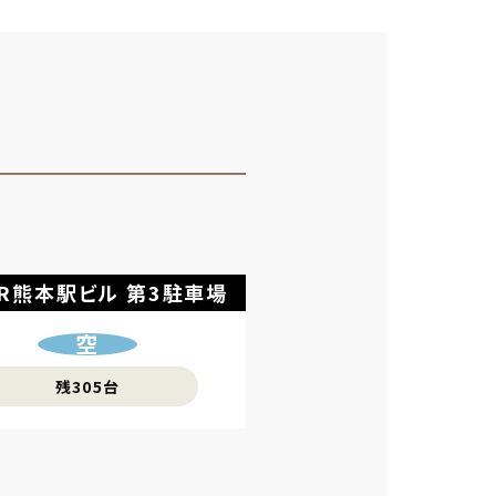
JR熊本駅ビル 
第3駐車場
空
残305台