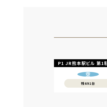
P1 JR熊本駅ビル 
第1
空
残691台