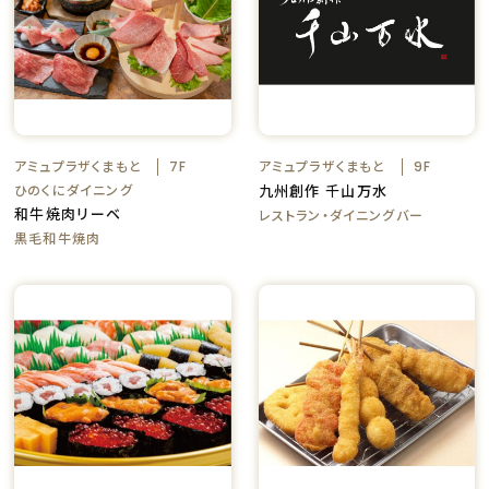
アミュプラザくまもと
アミュプラザくまもと
7F
9F
ひのくにダイニング
九州創作 千山万水
和牛焼肉リーベ
レストラン・ダイニングバー
黒毛和牛焼肉