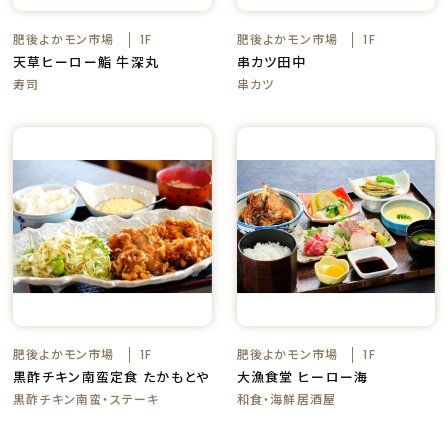
肥後よかモン市場
肥後よかモン市場
1F
1F
天草ヒーロー鮨 牛深丸
串カツ田中
寿司
串カツ
肥後よかモン市場
肥後よかモン市場
1F
1F
黒酢チキン南蛮定食 たかもとや
大漁食堂 ヒーロー海
黒酢チキン南蛮・ステーキ
和食・海鮮居酒屋