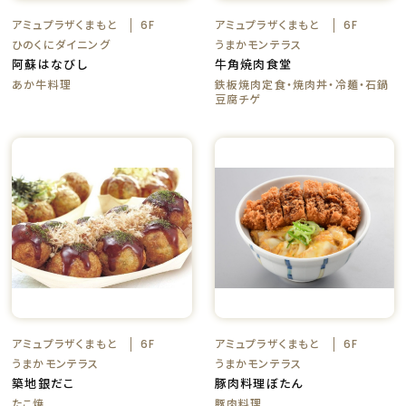
アミュプラザくまもと
アミュプラザくまもと
6F
6F
ひのくにダイニング
うまかモンテラス
阿蘇はなびし
牛角焼肉食堂
あか牛料理
鉄板焼肉定食・焼肉丼・冷麺・石鍋
豆腐チゲ
アミュプラザくまもと
アミュプラザくまもと
6F
6F
うまかモンテラス
うまかモンテラス
築地銀だこ
豚肉料理ぼたん
たこ焼
豚肉料理