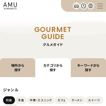
GOURMET
GUIDE
グルメガイド
場所から
カテゴリから
キーワードから
探す
探す
探す
ジャンル
和食
洋食
中華・エスニック
カフェ
ラーメン
スイーツ