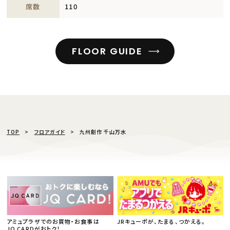
席数
110
FLOOR GUIDE
TOP
フロアガイド
九州創作 千山万水
アミュプラザでのお買物・お食事は
JRキューポが、たまる、つかえる。
JQ CARDがおトク！