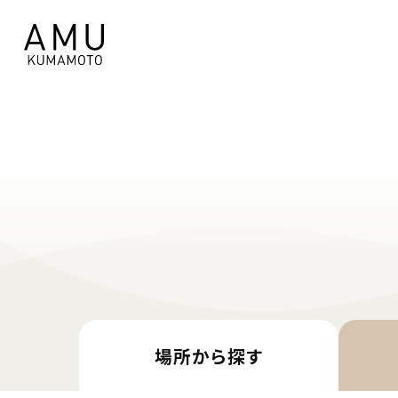
場所から
探す