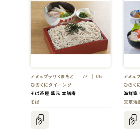
アミュプラザくまもと
アミュ
7F
05
ひのくにダイニング
ひのく
そば茶屋 華元 本膳庵
海鮮家
そば
天草海