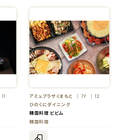
アミュプラザくまもと
11
7F
12
ひのくにダイニング
韓国料理 ビビム
韓国料理