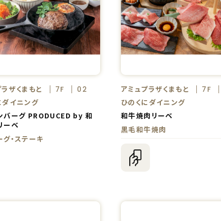
プラザくまもと
アミュプラザくまもと
7F
02
7F
にダイニング
ひのくにダイニング
バーグ PRODUCED by 和
和牛焼肉リーベ
リーベ
黒毛和牛焼肉
ーグ・ステーキ