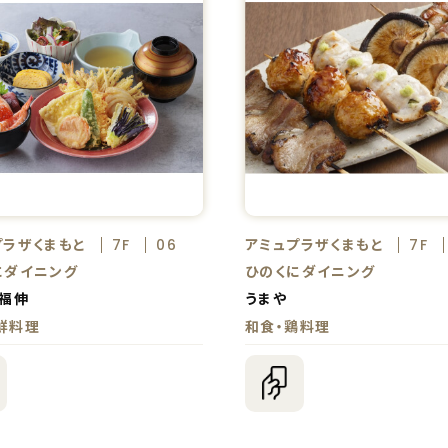
プラザくまもと
アミュプラザくまもと
7F
06
7F
にダイニング
ひのくにダイニング
 福伸
うまや
鮮料理
和食・鶏料理