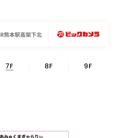
7F
8F
9F