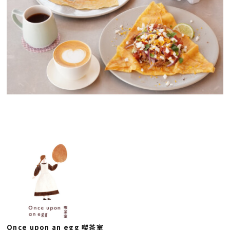
Once upon an egg 喫茶室