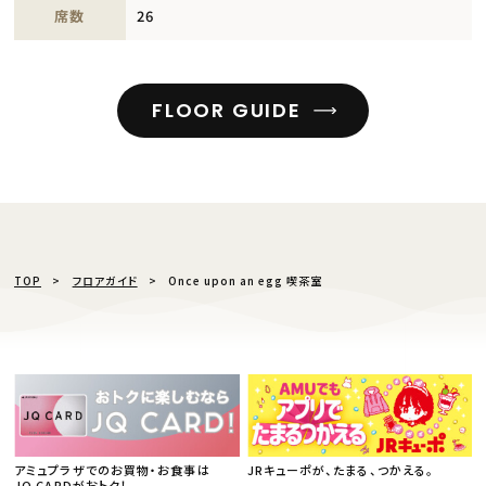
席数
26
FLOOR GUIDE
TOP
フロアガイド
Once upon an egg 喫茶室
アミュプラザでのお買物・お食事は
JRキューポが、たまる、つかえる。
JQ CARDがおトク！