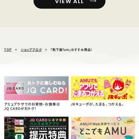
VIEW ALL
TOP
ショップブログ
『靴下屋fam』おすすめ商品！
アミュプラザでのお買物・お食事は
JRキューポが、たまる、つかえる。
JQ CARDがおトク！