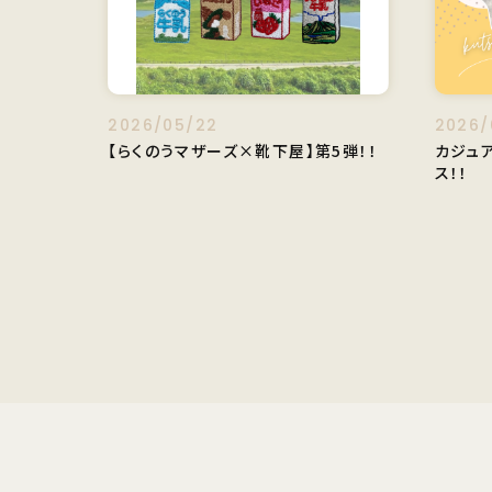
2026/05/22
2026/
【らくのうマザーズ×靴下屋】第5弾！！
カジュ
ス！！