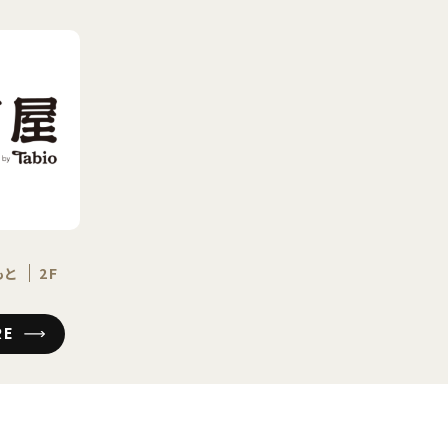
もと
2F
RE