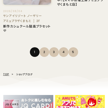
ザくまもと店】
2026/08/04
サンアイリゾート ノーザリー
アミュプラザくまもと
2F
新作カシュクール脇高ブラセット
💜
1
2
3
4
5
TOP
ショップブログ