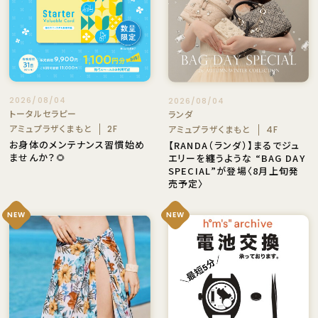
2026/08/04
2026/08/04
トータルセラピー
ランダ
アミュプラザくまもと
アミュプラザくまもと
2F
4F
お身体のメンテナンス習慣始め
【RANDA（ランダ）】まるでジュ
ませんか？🌻
エリーを纏うような “BAG DAY
SPECIAL”が登場〈8月上旬発
売予定〉
NEW
NEW