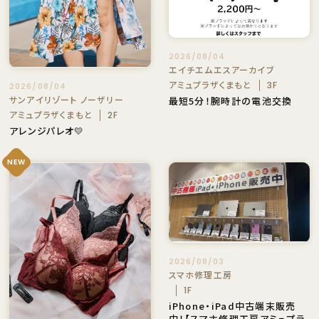
2026/08/04
エイチエムエスアーカイブ
アミュプラザくまもと
3F
2026/08/04
サンアイリゾート ノーザリー
最短5分！腕時計の電池交換
アミュプラザくまもと
2F
アレンジパレオ💛
NEW
2026/08/03
スマホ修理工房
1F
iPhone・iPad中古端末販売
中！【スマホ修理工房アミュプラ