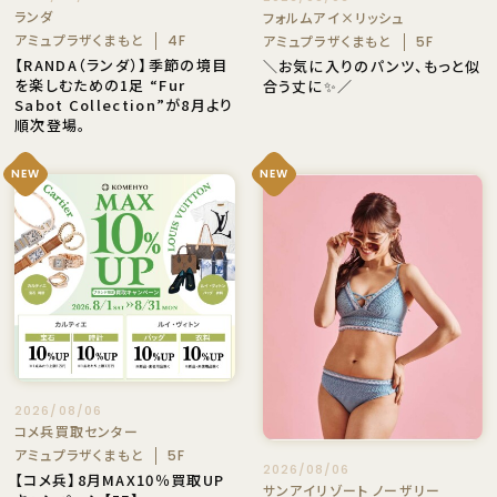
ランダ
フォルムアイ×リッシュ
アミュプラザくまもと
アミュプラザくまもと
4F
5F
【RANDA（ランダ）】季節の境目
＼お気に入りのパンツ、もっと似
を楽しむための1足 “Fur
合う丈に✨／
Sabot Collection”が8月より
順次登場。
NEW
NEW
2026/08/06
コメ兵買取センター
アミュプラザくまもと
5F
2026/08/06
【コメ兵】8月MAX10％買取UP
サンアイリゾート ノーザリー