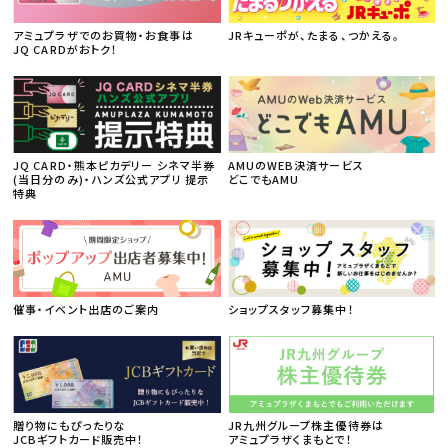
アミュプラザでのお買物・お食事は
JRキューポが、たまる、つかえる。
JQ CARDがおトク！
JQ CARD・熊本ピカデリー シネマ半券
AMUのWEB決済サービス
(当日分のみ)・ハンズ公式アプリ 提示
どこでもAMU
特典
催事・イベント出店のご案内
ショップスタッフ募集中！
贈り物にもぴったりな
JR九州グループ株主優待券は
JCBギフトカード販売中！
アミュプラザくまもとで！