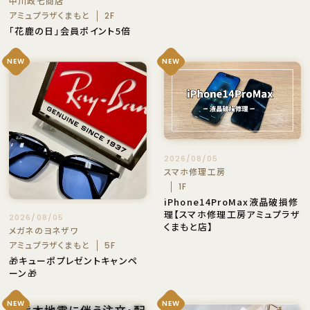
中川政七商店
アミュプラザくまもと
2F
「花鹿の日」会員ポイント5倍
NEW
NEW
2026/08/05
スマホ修理工房
1F
iPhone14ProMax液晶破損修
理【スマホ修理工房アミュプラザ
2026/08/05
くまもと店】
メガネのヨネザワ
アミュプラザくまもと
5F
🎁キューポプレゼントキャンペ
ーン🎁
NEW
NEW