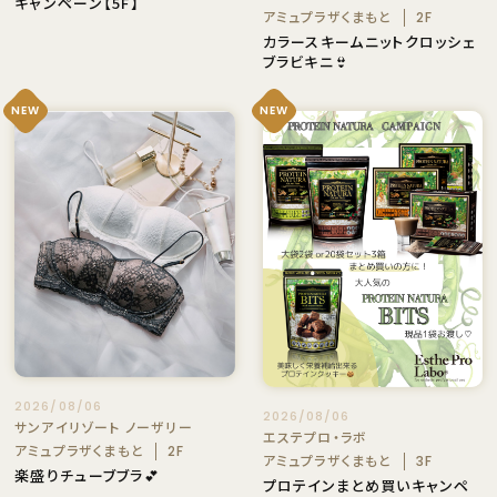
キャンペーン【5F】
アミュプラザくまもと
2F
カラースキームニットクロッシェ
ブラビキニ👙
NEW
NEW
2026/08/06
2026/08/06
サンアイリゾート ノーザリー
エステプロ・ラボ
アミュプラザくまもと
2F
アミュプラザくまもと
3F
楽盛りチューブブラ💕
プロテインまとめ買いキャンペ