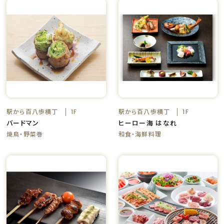
駅から百八歩横丁
駅から百八歩横丁
1F
1F
バードマン
ヒーロー海 はなれ
焼鳥・野菜巻
和食・海鮮料理