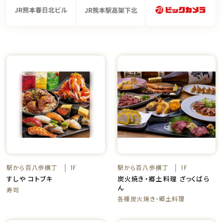
駅から百八歩横丁
駅から百八歩横丁
1F
1F
すしや コトブキ
炭火焼き・郷土料理 ざっくばら
ん
寿司
各種炭火焼き・郷土料理