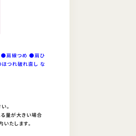
 ●肩線つめ ●肩ひ
のほつれ破れ直し な
い。
れる量が大きい場合
内いたします。