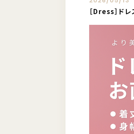
2026/05/13
［Dress］ド