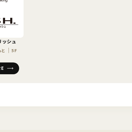
リッシュ
もと
5F
RE