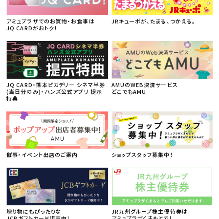
アミュプラザでのお買物・お食事は
JRキューポが、たまる、つかえる。
JQ CARDがおトク！
JQ CARD・熊本ピカデリー シネマ半券
AMUのWEB決済サービス
(当日分のみ)・ハンズ公式アプリ 提示
どこでもAMU
特典
催事・イベント出店のご案内
ショップスタッフ募集中！
贈り物にもぴったりな
JR九州グループ株主優待券は
JCBギフトカード販売中！
アミュプラザくまもとで！