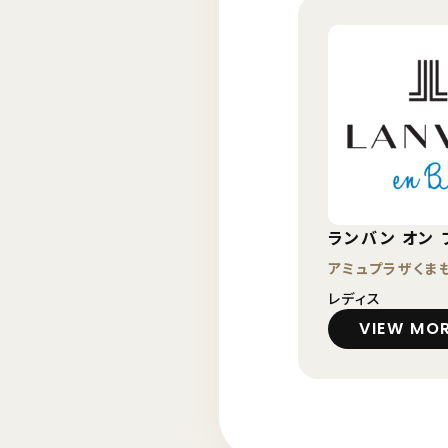
ランバン オン 
アミュプラザくま
レディス
VIEW MO