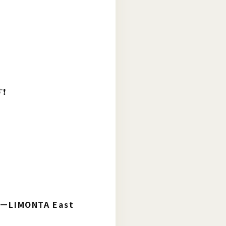
️
カー
LIMONTA East