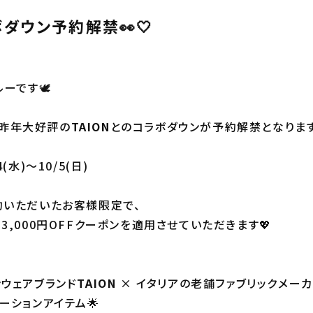
ボダウン予約解禁👀🤍
ーです🕊️
り、昨年大好評の
TAION
とのコラボダウンが予約解禁となります❗
(水)〜10/5(日)
約いただいたお客様限定で、
,000円OFFクーポンを適用させていただきます💖
ウェアブランド
TAION
× イタリアの老舗ファブリックメー
ーションアイテム🌟