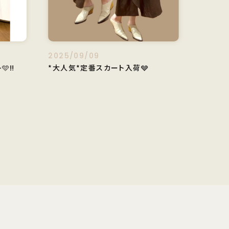
2025/09/09
‼️
*大人気*定番スカート入荷🩶