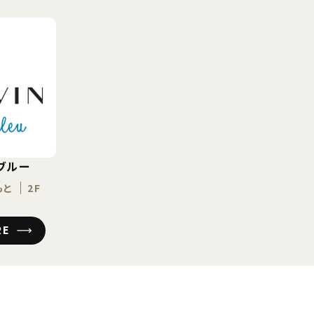
ブルー
もと
2F
RE