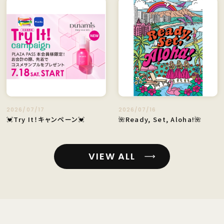
2026/07/17
2026/07/16
💓Try It！キャンペーン💓
🌺Ready, Set, Aloha!🌺
VIEW ALL