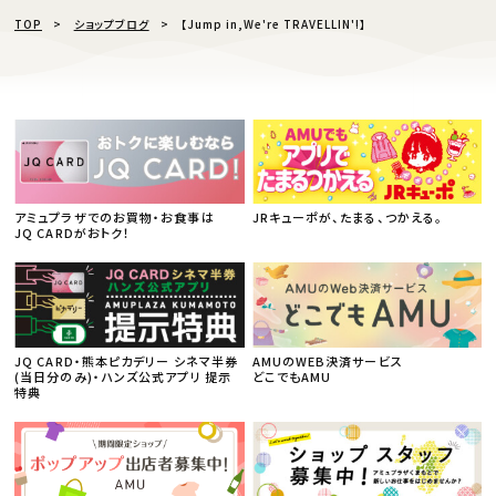
TOP
ショップブログ
【Jump in,We're TRAVELLIN'!】
アミュプラザでのお買物・お食事は
JRキューポが、たまる、つかえる。
JQ CARDがおトク！
JQ CARD・熊本ピカデリー シネマ半券
AMUのWEB決済サービス
(当日分のみ)・ハンズ公式アプリ 提示
どこでもAMU
特典