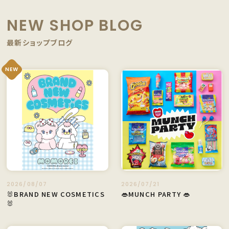
NEW SHOP BLOG
最新ショップブログ
NEW
2026/08/07
2026/07/21
🐰BRAND NEW COSMETICS
👄MUNCH PARTY 👄
🐰