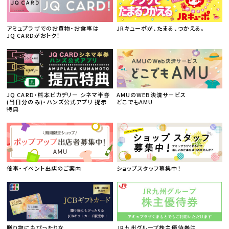
アミュプラザでのお買物・お食事は
JRキューポが、たまる、つかえる。
JQ CARDがおトク！
JQ CARD・熊本ピカデリー シネマ半券
AMUのWEB決済サービス
(当日分のみ)・ハンズ公式アプリ 提示
どこでもAMU
特典
催事・イベント出店のご案内
ショップスタッフ募集中！
贈り物にもぴったりな
JR九州グループ株主優待券は