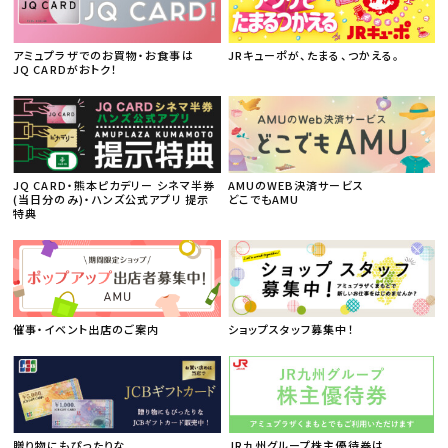
アミュプラザでのお買物・お食事は
JRキューポが、たまる、つかえる。
JQ CARDがおトク！
JQ CARD・熊本ピカデリー シネマ半券
AMUのWEB決済サービス
(当日分のみ)・ハンズ公式アプリ 提示
どこでもAMU
特典
催事・イベント出店のご案内
ショップスタッフ募集中！
贈り物にもぴったりな
JR九州グループ株主優待券は