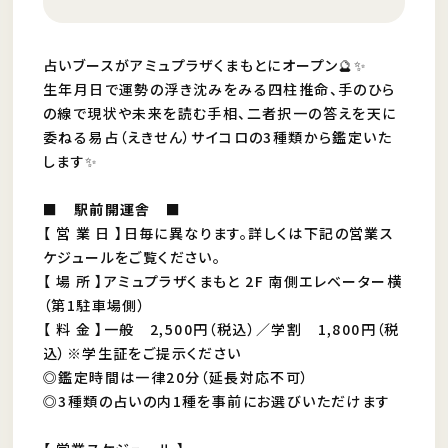
占いブースがアミュプラザくまもとにオープン🔮✨
生年月日で運勢の浮き沈みをみる四柱推命、手のひら
の線で現状や未来を読む手相、二者択一の答えを天に
委ねる易占（えきせん）サイコロの3種類から鑑定いた
します✨
■ 駅前開運舎 ■
【 営 業 日 】日毎に異なります。詳しくは下記の営業ス
ケジュールをご覧ください。
【 場 所 】アミュプラザくまもと 2F 南側エレベーター横
（第1駐車場側）
【 料 金 】一般 2,500円（税込）／学割 1,800円（税
込）※学生証をご提示ください
◎鑑定時間は一律20分（延長対応不可）
◎3種類の占いの内1種を事前にお選びいただけます