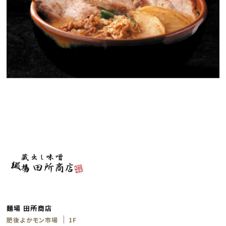
麺場 田所商店
肥後よかモン市場
1F