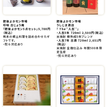
肥後よかモン市場
肥後よかモン市場
珍味 古じょう庵
うしじま酒店
『肥後よかモン5点セット』5,700円
『 The’’人吉’’』
（税込）
・人吉5年 720ml 2,500円
（税込）
熊本の郷土料理を詰め合わせたギ
米焼酎 樽熟成5年ブレンド
フトです。
・人吉7年 古酒 720ml 2,651円
・熨斗対応あり
（税込）
米焼酎 全麹仕込み 年間500本限
定生産
・熨斗対応あり