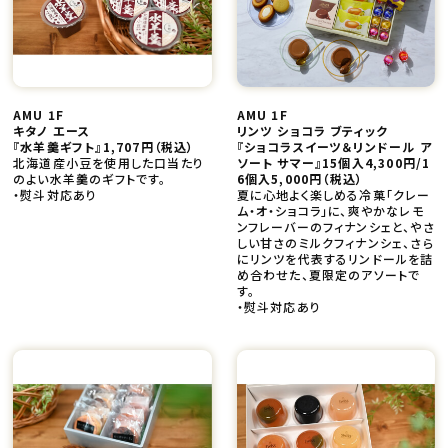
AMU 1F
AMU 1F
キタノ エース
リンツ ショコラ ブティック
『水羊羹ギフト』1,707円
（税込）
『ショコラスイーツ＆リンドール ア
北海道産小豆を使用した口当たり
ソート サマー』15個入4,300円/1
のよい水羊羹のギフトです。
6個入5,000円
（税込）
・熨斗対応あり
夏に心地よく楽しめる冷菓「クレー
ム・オ・ショコラ」に、爽やかなレモ
ンフレーバーのフィナンシェと、やさ
しい甘さのミルクフィナンシェ、さら
にリンツを代表するリンドールを詰
め合わせた、夏限定のアソートで
す。
・熨斗対応あり