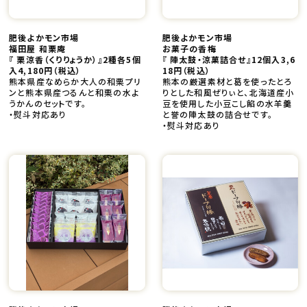
肥後よかモン市場
肥後よかモン市場
福田屋 和栗庵
お菓子の香梅
『 栗涼香（くりりょうか）』2種各5個
『 陣太鼓・涼菓詰合せ』12個入3,6
入4,180円
（税込）
18円
（税込）
熊本県産なめらか大人の和栗プリ
熊本の厳選素材と葛を使ったとろ
ンと熊本県産つるんと和栗の水よ
りとした和風ぜりぃと、北海道産小
うかんのセットです。
豆を使用した小豆こし餡の水羊羹
・熨斗対応あり
と誉の陣太鼓の詰合せです。
・熨斗対応あり