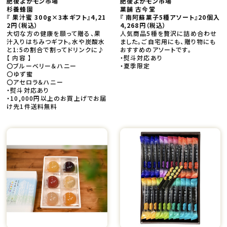
肥後よかモン市場
肥後よかモン市場
杉養蜂園
菓舗 古今堂
『 果汁蜜 300g×3本ギフト』4,21
『 南阿蘇菓子5種アソート』20個入
2円
（税込）
4,268円
（税込）
大切な方の健康を願って贈る、果
人気商品5種を贅沢に詰め合わせ
汁入りはちみつギフト。水や炭酸水
ました。ご自宅用にも、贈り物にも
と1:5の割合で割ってドリンクに♪
おすすめのアソートです。
【 内容 】
・熨斗対応あり
〇ブルーベリー＆ハニー
・夏季限定
〇ゆず蜜
〇アセロラ＆ハニー
・熨斗対応あり
・10,000円以上のお買上げでお届
け先1件送料無料