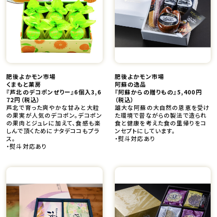
肥後よかモン市場
肥後よかモン市場
くまもと菓房
阿蘇の逸品
『芦北のデコポンぜりー』6個入3,6
『阿蘇からの贈りもの』5,400円
72円
（税込）
（税込）
芦北で育った爽やかな甘みと大粒
雄大な阿蘇の大自然の恩恵を受け
の果実が人気のデコポン。デコポン
た環境で昔ながらの製法で造られ
の果肉とジュレに加えて、食感も楽
食と健康を考えた食の里帰りをコ
しんで頂くためにナタデココもプラ
ンセプトにしています。
ス。
・熨斗対応あり
・熨斗対応あり