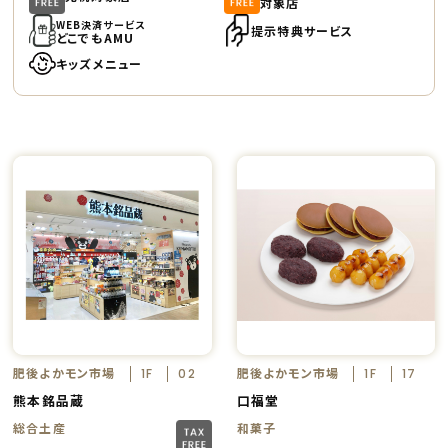
対象店
WEB決済サービス
提示特典サービス
どこでもAMU
キッズメニュー
肥後よかモン市場
肥後よかモン市場
1F
02
1F
17
熊本銘品蔵
口福堂
総合土産
和菓子