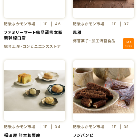
肥後よかモン市場
肥後よかモン市場
1F
46
1F
37
ファミリーマート銘品蔵熊本駅
風雅
新幹線口店
海苔菓子・加工海苔食品
総合土産・コンビニエンスストア
肥後よかモン市場
肥後よかモン市場
1F
34
1F
38
福田屋 熊本和栗庵
フジバンビ